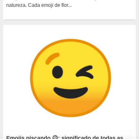
natureza. Cada emoji de flor...
Emojis piscando 😉: significado de todas as