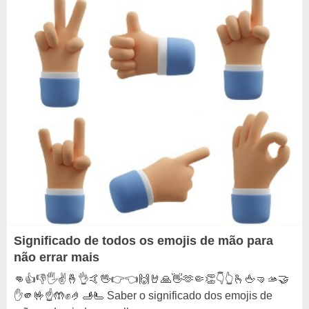
Significado de todos os emojis de mão para
não errar mais
👊👍👎🖐✌🤞👌🤙🖖👉👈🙌🤘🙏👋🫶🤏👏👇👆🫰🖕🤜🫴🤝
✋🫵🤟☝️🤲✊🤌🫸🫷 Saber o significado dos emojis de