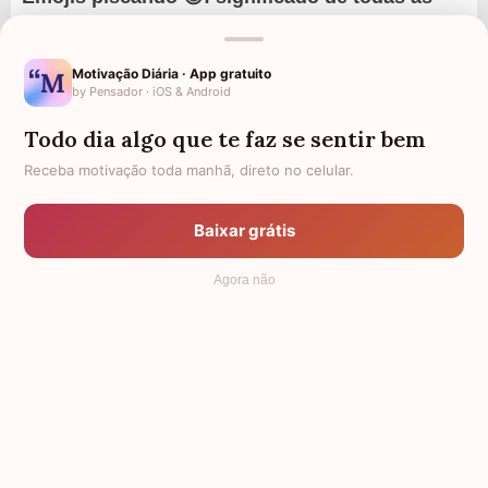
carinhas que piscam!
Os emojis piscando fazem podem ser usados para
Motivação Diária · App gratuito
expressar humor, ironia e, até mesmo, uma forma de
by Pensador · iOS & Android
flerte. Bastante conhecidos e considerados a evolução
Todo dia algo que te faz se sentir bem
dos emoticons, os emojis são...
Receba motivação toda manhã, direto no celular.
Baixar grátis
Agora não