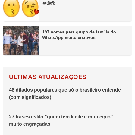
💋😘😚
197 nomes para grupo de família do
WhatsApp muito criativos
ÚLTIMAS ATUALIZAÇÕES
48 ditados populares que só o brasileiro entende
(com significados)
27 frases estilo "quem tem limite é município"
muito engraçadas