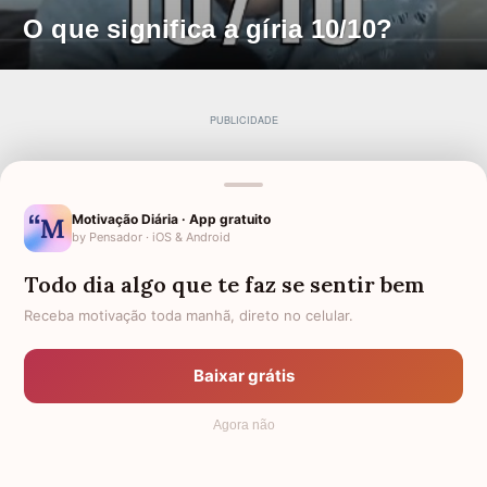
O que significa a gíria 10/10?
Motivação Diária · App gratuito
by Pensador · iOS & Android
Todo dia algo que te faz se sentir bem
Receba motivação toda manhã, direto no celular.
Baixar grátis
Agora não