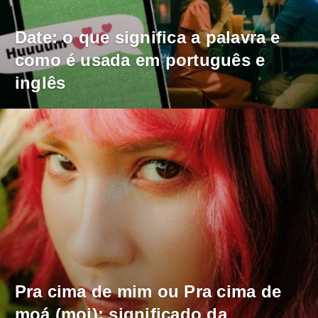
Date: o que significa a palavra e
como é usada em português e
inglês
Pra cima de mim ou Pra cima de
moá (moi): significado da