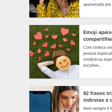
apaixonado por 
Emoji apaix
compartilha
Com certeza voc
pessoa especial
românticas exp
escolher...
92 frases t
indiretas e
Nem sempre é fá