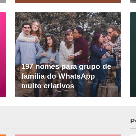
197 nomes para grupo de
família do WhatsApp
muito criativos
P