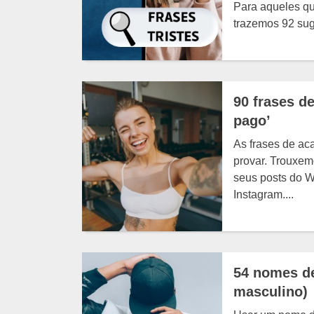
Para aqueles qu
trazemos 92 suge
90 frases d
pagoʼ
As frases de ac
provar. Trouxe
seus posts do W
Instagram....
54 nomes de
masculino)