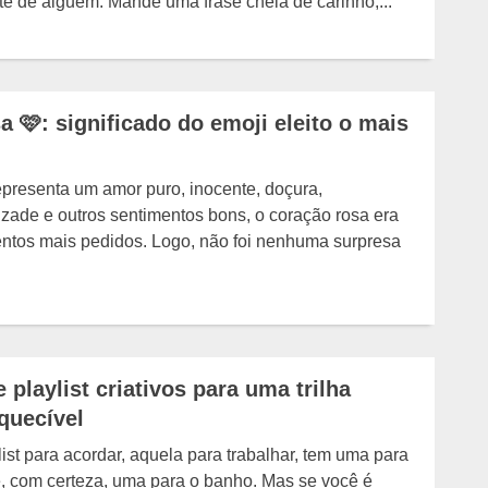
ite de alguém. Mande uma frase cheia de carinho,...
a 🩷: significado do emoji eleito o mais
presenta um amor puro, inocente, doçura,
izade e outros sentimentos bons, o coração rosa era
tos mais pedidos. Logo, não foi nenhuma surpresa
playlist criativos para uma trilha
quecível
ist para acordar, aquela para trabalhar, tem uma para
 e, com certeza, uma para o banho. Mas se você é