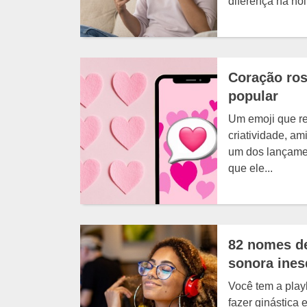
diferença na no
Coração ros
popular
Um emoji que re
criatividade, am
um dos lançamen
que ele...
82 nomes de 
sonora ines
Você tem a playl
fazer ginástica