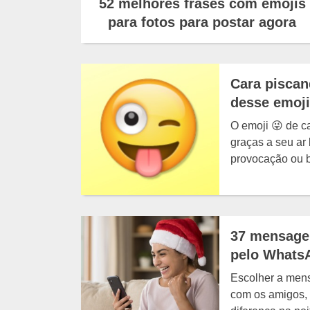
52 melhores frases com emojis
para fotos para postar agora
Cara piscan
desse emoji
O emoji 😜 de c
graças a seu ar 
provocação ou b
37 mensagen
pelo Whats
Escolher a mens
com os amigos, 