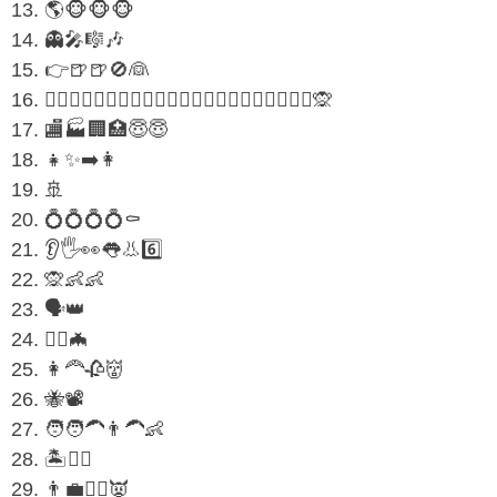
13. 🌎🐵🐵🐵
14. 👻🎤🎼🎶
15. 👉🍺🍺🚫👰
16. 🧔‍♂️🧔‍♂️🧔‍♂️🧔‍♂️🧔‍♂️🧔‍♂️🧔‍♂️🧔‍♂️🧔‍♂️🧔‍♂️🧔‍♂️🙊
17. 🏬🏭🏢🏥😇😇
18. 👧✨➡️👩
19. 🚢
20. 💍💍💍💍⚰️
21. 👂🖐️👀👅👃6️⃣
22. 🙊👶👶
23. 🗣️👑
24. 🤵‍♂️🦇
25. 👩‍🦰🥀👹
26. 🐝📽️
27. 🧑🧑‍🦱👨‍🦱👶
28. 🏝️🧍‍♂️
29. 👨‍💼👨‍⚖️👿