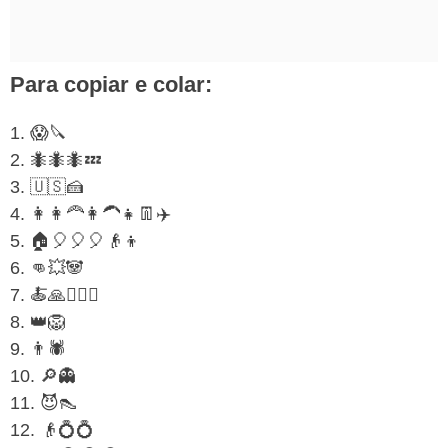
Para copiar e colar:
1. 😱🔪
2. 🐜🐜🐜💤
3. 🇺🇸🍰
4. 👩👩‍🦰👩‍🦱👧👖✈️
5. 🏠🎈🎈🎈👴👦
6. 👊💥🐼
7. 🍝🙏👩‍❤️‍👨
8. 👑🦁
9. 👨🕷️
10. 🔎👻
11. 😈👠
12. 👴💍💍