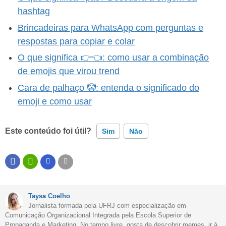
hashtag
Brincadeiras para WhatsApp com perguntas e
respostas para copiar e colar
O que significa 👉👈: como usar a combinação
de emojis que virou trend
Cara de palhaço 🤡: entenda o significado do
emoji e como usar
Este conteúdo foi útil?
Sim
Não
Este conteúdo contém informação incorreta
Este conteúdo não tem a informação que procuro
Taysa Coelho
Outro
Jornalista formada pela UFRJ com especialização em
Comunicação Organizacional Integrada pela Escola Superior de
Propaganda e Marketing. No tempo livre, gosta de descobrir memes, ir à