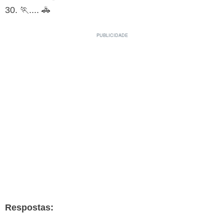
30. 🏃.... 🚓
Respostas: