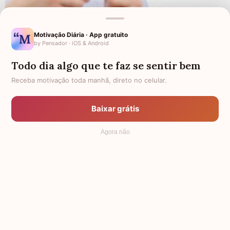
60 indiretas para o crush se tocar e tomar
atitude
Motivação Diária · App gratuito
by Pensador · iOS & Android
O amor é lindo, mas nem sempre é fácil de ser
Todo dia algo que te faz se sentir bem
demonstrado. Pode ser difícil expressar o que a gente
sente ou, apenas queremos dar uma acelerada no
Receba motivação toda manhã, direto no celular.
processo da conquista. Por isso, preparamos...
Baixar grátis
Agora não