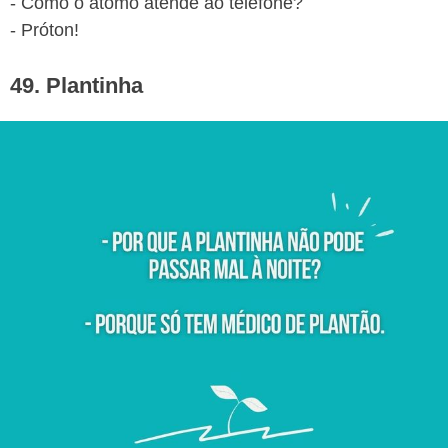
- Como o átomo atende ao telefone?
- Próton!
49. Plantinha