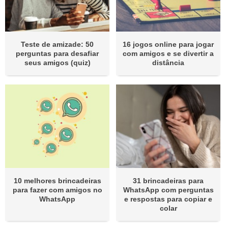
Teste de amizade: 50
16 jogos online para jogar
perguntas para desafiar
com amigos e se divertir a
seus amigos (quiz)
distância
10 melhores brincadeiras
31 brincadeiras para
para fazer com amigos no
WhatsApp com perguntas
WhatsApp
e respostas para copiar e
colar