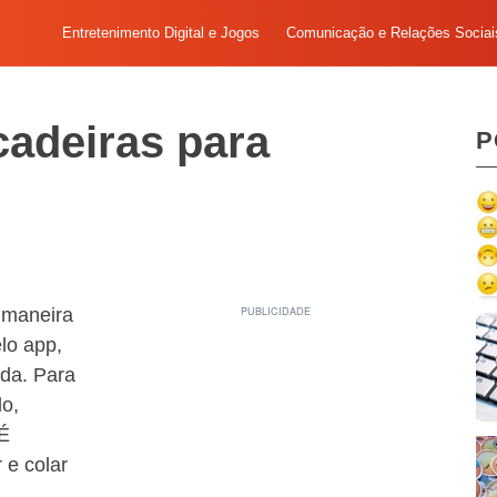
Entretenimento Digital e Jogos
Comunicação e Relações Sociai
cadeiras para
P
 maneira
lo app,
ada. Para
do,
 É
 e colar