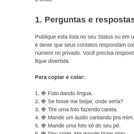
1. Perguntas e resposta
Publique esta lista no seu Status ou em 
e deixe que seus contatos respondam c
número no privado. Você precisa respond
fique divertida.
Para copiar e colar:
1. 🍓 Foto dando língua.
2. 🍓 Se fosse me beijar, onde seria?
3. 🍓 Tire uma foto fazendo careta.
4. 🍓 Mande um áudio cantando pra mim.
5. 🍓 Mande uma foto só do seu pé.
6. 🍓 Deu sorte. Me mande fazer algo.