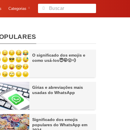
s
Categorias
OPULARES
O significado dos emojis e
como usá-los😇🤭😮💨
Gírias e abreviações mais
usadas do WhatsApp
Significado dos emojis
populares do WhatsApp em